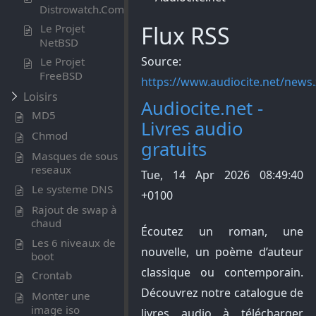
Distrowatch.Com
Flux RSS
Le Projet
NetBSD
Source:
Le Projet
FreeBSD
https://www.audiocite.net/news
Loisirs
Audiocite.net -
MD5
Livres audio
Chmod
gratuits
Masques de sous
reseaux
Tue, 14 Apr 2026 08:49:40
Le systeme DNS
+0100
Rajout de swap à
chaud
Écoutez un roman, une
Les 6 niveaux de
nouvelle, un poème d’auteur
boot
classique ou contemporain.
Crontab
Découvrez notre catalogue de
Monter une
image iso
livres audio à télécharger