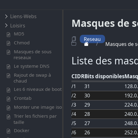
Liens-Webs
Masques de s
Loisirs
MD5
Reseau
Chmod
/
Masques de s
Masques de sous
Liste des mas
reseaux
Le systeme DNS
Rajout de swap à
CIDR
Bits disponibles
Masq
chaud
/1
31
128.0
Les 6 niveaux de boot
/2
30
192.0
Crontab
/3
29
224.0
Monter une image iso
/4
28
240.0
Trier les fichiers par
taille
/5
27
248.0
Docker
/6
26
252.0