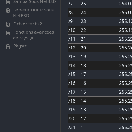
Samba Sous NetBSD
/7
25
254.0
Serveur DHCP Sous
/8
24
255.0
NetBSD
/9
23
255.1
Fichier tar.bz2
/10
22
255.1
Fonctions avancées
de MySQL
/11
21
255.2
Pkgsrc
/12
20
255.2
/13
19
255.2
/14
18
255.2
/15
17
255.2
/16
16
255.2
/17
15
255.2
/18
14
255.2
/19
13
255.2
/20
12
255.2
/21
11
255.2