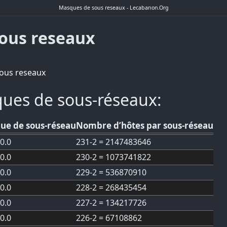
Masques de sous reseaux - Lecabanon.Org
ous reseaux
ous reseaux
ques de sous-réseaux:
ue de sous-réseau
Nombre d’hôtes par sous-réseau
.0.0
231-2 = 2147483646
.0.0
230-2 = 1073741822
.0.0
229-2 = 536870910
.0.0
228-2 = 268435454
.0.0
227-2 = 134217726
.0.0
226-2 = 67108862