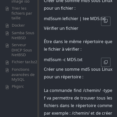
Créer une somme md5 sous Linux
image iso
pour un fichier :
Trier les
fichiers par
taille
md5sum lefichier | tee MD5.txt
Docker
Vérifier un fichier
Samba Sous
NetBSD
Être dans le même répertoire que
Serveur
le fichier à vérifier :
DHCP Sous
NetBSD
md5sum -c MD5.txt
Fichier tar.bz2
Créer une somme md5 sous Linux
Fonctions
avancées de
pour un répertoire :
MySQL
Pkgsrc
La commande find /chemin/ -type
f va permettre de trouver tous les
fichiers dans le répertoire comme
par exemple : /chemin/ et de créer