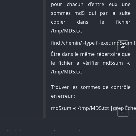
pour chacun d’entre eux une
sommes md5 qui par la suite
copier dans le fichier
/tmp/MD5.txt
find /chemin/ -type f -exec md5sum 
Être dans le même répertoire que
le fichier à vérifier md5sum -c
/tmp/MD5.txt
Trouver les sommes de contrôle
en erreur :
md5sum -c /tmp/MD5.txt |grep Éche
All Rights Reserved ®.
Lecabanon.Org