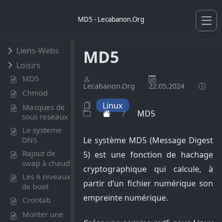
MD5 - Lecabanon.Org
Liens-Webs
MD5
Loisirs
MD5
Lecabanon.Org
22.05.2024
Chmod
Linux
Masques de
/
MD5
sous reseaux
Le systeme
Le système MD5 (Message Digest
DNS
Rajout de
5) est une fonction de hachage
swap à chaud
cryptographique qui calcule, à
Les 6 niveaux
partir d’un fichier numérique son
de boot
empreinte numérique.
Crontab
Monter une