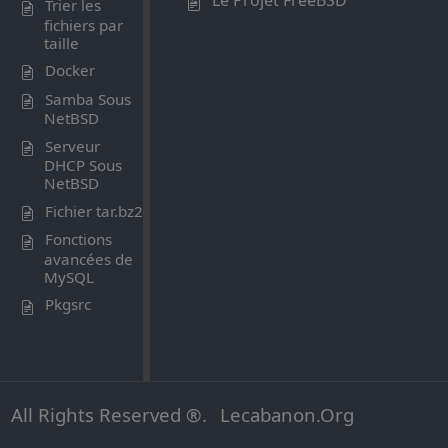
Trier les
fichiers par
taille
Docker
Samba Sous
NetBSD
Serveur
DHCP Sous
NetBSD
Fichier tar.bz2
Fonctions
avancées de
MySQL
Pkgsrc
All Rights Reserved ®.
Lecabanon.Org