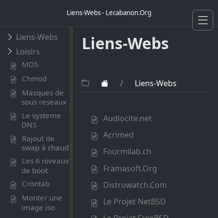
Liens-Webs - Lecabanon.Org
Liens-Webs
Liens-Webs
Loisirs
MD5
Chmod
/
Liens-Webs
Masques de
sous reseaux
Le systeme
Audiocite.net
DNS
Acrimed
Rajout de
swap à chaud
Fourmilab.ch
Les 6 niveaux
Framasoft.Org
de boot
Crontab
Distrowatch.Com
Monter une
Le Projet NetBSD
image iso
Le Projet FreeBSD