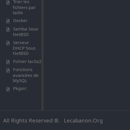
Trier les
fichiers par
taille
Docker
Samba Sous
NetBSD
Serveur
DHCP Sous
NetBSD
Fichier tar.bz2
Fonctions
avancées de
MySQL
Pkgsrc
All Rights Reserved ®.
Lecabanon.Org