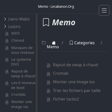
Memo - Lecabanon.Org
Liens-Webs
Memo
Loisirs
MD5
Chmod
/
Categories
/
Memo
Masques de
sous reseaux
Le systeme
DNS
Rajout de swap à chaud
Rajout de
Crontab
swap à chaud
Monter une image iso
Les 6 niveaux
de boot
Trier les fichiers par taille
Crontab
Fichier tar.bz2
Monter une
image iso